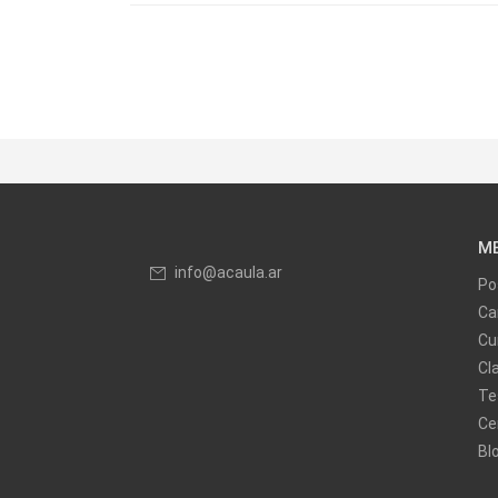
M
info@acaula.ar
Po
Ca
Cu
Cl
Te
Ce
Bl