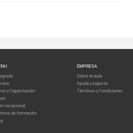
ENU
EMPRESA
sgrado
Sobre Acaula
rrera
Ayuda y soporte
rso y Capacitación
Términos y Condiciones
ase
st vocacional
ntros de formación
og