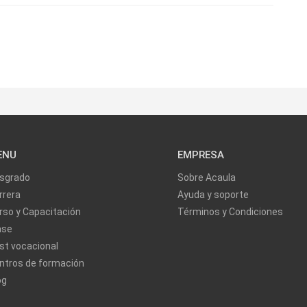
ENU
EMPRESA
sgrado
Sobre Acaula
rrera
Ayuda y soporte
rso y Capacitación
Términos y Condiciones
ase
st vocacional
ntros de formación
og