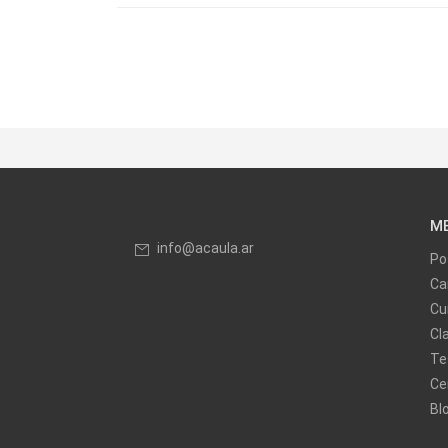
M
info@acaula.ar
Po
Ca
Cu
Cl
Te
Ce
Bl