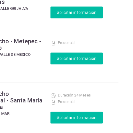
as
VALLE GRIJALVA
cho - Metepec -
Presencial
o
VALLE DE MEXICO
echo
Duración 24 Meses
al - Santa María
Presencial
ca
L MAR